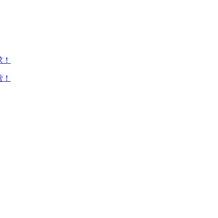
！​
！​