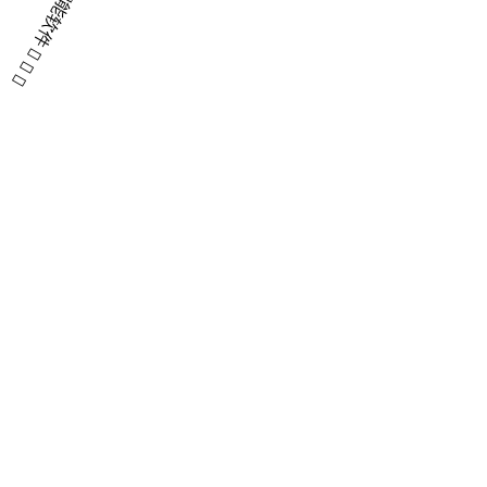


