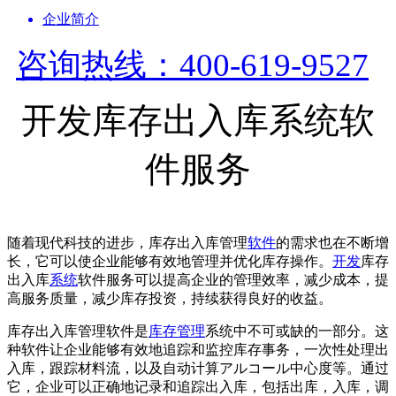
企业简介
咨询热线：400-619-9527
开发库存出入库系统软
件服务
随着现代科技的进步，库存出入库管理
软件
的需求也在不断增
长，它可以使企业能够有效地管理并优化库存操作。
开发
库存
出入库
系统
软件服务可以提高企业的管理效率，减少成本，提
高服务质量，减少库存投资，持续获得良好的收益。
库存出入库管理软件是
库存管理
系统中不可或缺的一部分。这
种软件让企业能够有效地追踪和监控库存事务，一次性处理出
入库，跟踪材料流，以及自动计算アルコール中心度等。通过
它，企业可以正确地记录和追踪出入库，包括出库，入库，调